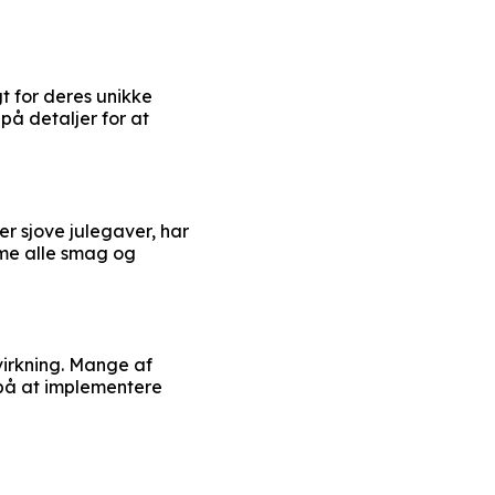
gt for deres unikke
å detaljer for at
r sjove julegaver, har
mme alle smag og
virkning. Mange af
 på at implementere