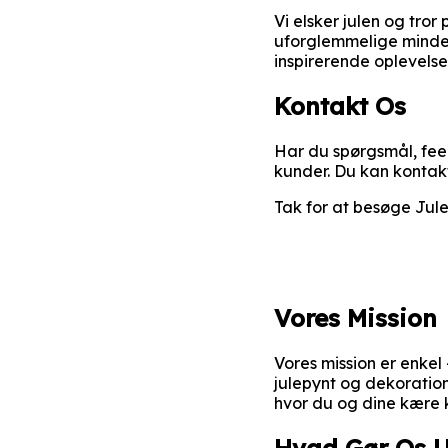
Vi elsker julen og tro
uforglemmelige minder
inspirerende oplevelse t
Kontakt Os
Har du spørgsmål, feedb
kunder. Du kan kontak
Tak for at besøge Julef
Vores Mission
Vores mission er enkel
julepynt og dekoratione
hvor du og dine kære
Hvad Gør Os U