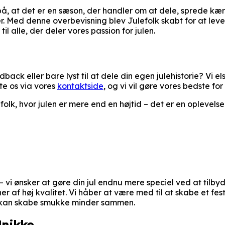
r på, at det er en sæson, der handler om at dele, sprede k
. Med denne overbevisning blev Julefolk skabt for at leve
il alle, der deler vores passion for julen.
ack eller bare lyst til at dele din egen julehistorie? Vi el
te os via vores
kontaktside
, og vi vil gøre vores bedste for
olk, hvor julen er mere end en højtid – det er en oplevelse
 – vi ønsker at gøre din jul endnu mere speciel ved at tilby
r af høj kvalitet. Vi håber at være med til at skabe et fes
 kan skabe smukke minder sammen.
nikke