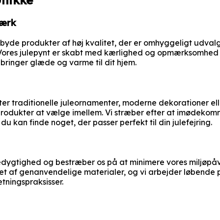
værk
tilbyde produkter af høj kvalitet, der er omhyggeligt udval
ores julepynt er skabt med kærlighed og opmærksomhed p
 bringer glæde og varme til dit hjem.
er traditionelle juleornamenter, moderne dekorationer elle
 produkter at vælge imellem. Vi stræber efter at imødeko
at du kan finde noget, der passer perfekt til din julefejring.
edygtighed og bestræber os på at minimere vores miljøpå
vet af genanvendelige materialer, og vi arbejder løbende
tningspraksisser.