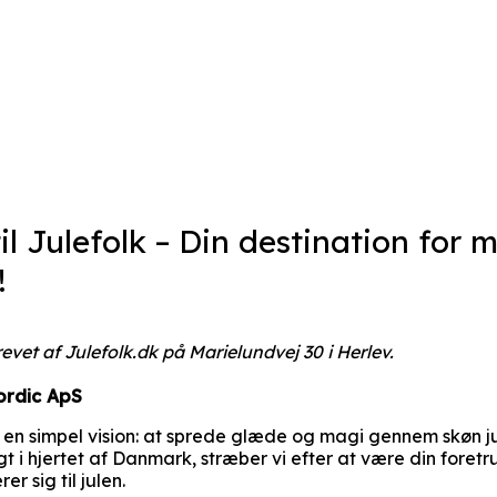
l Julefolk – Din destination for 
!
et af Julefolk.dk på Marielundvej 30 i Herlev.
rdic ApS
 en simpel vision: at sprede glæde og magi gennem skøn ju
t i hjertet af Danmark, stræber vi efter at være din foretr
er sig til julen.